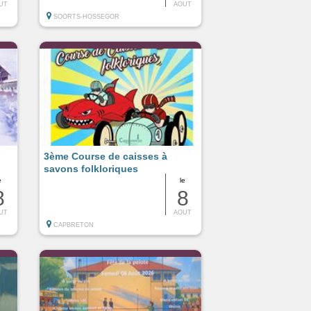
UT
AOUT
SOORTS-HOSSEGOR
3ème Course de caisses à
savons folkloriques
e
le
8
8
UT
AOUT
CAPBRETON