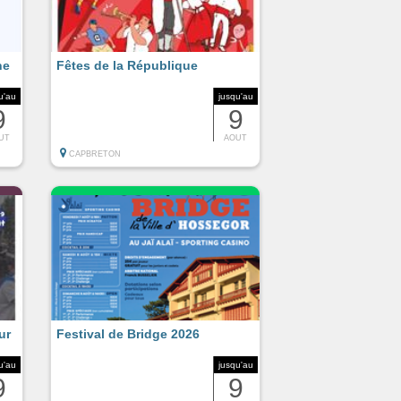
ne
Fêtes de la République
u'au
jusqu'au
9
9
UT
AOUT
CAPBRETON
ur
Festival de Bridge 2026
u'au
jusqu'au
9
9