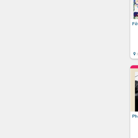
Fê
Ph