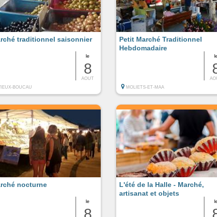
rché traditionnel saisonnier
Petit Marché Traditionnel
Hebdomadaire
le
l
8
AOUT
AO
VIEUX-BOUCAU
MOLIETS-ET-MAA
rché nocturne
L'été de la Halle - Marché,
artisanat et objets
le
l
8