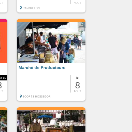
UT
AOUT
CAPBRETON
Marché de Producteurs
tir du
le
8
8
UT
AOUT
SOORTS-HOSSEGOR