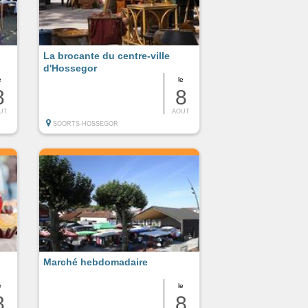
La brocante du centre-ville
d'Hossegor
e
le
8
8
UT
AOUT
SOORTS-HOSSEGOR
Marché hebdomadaire
e
le
8
8