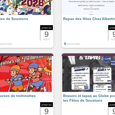
tes de Soustons
Repas des fêtes Chez Alberti
jusqu'au
jusq
9
AOUT
AO
SOUSTONS
SOUSTONS
urses de trottinettes
Brasero et tapas au Globe po
les Fêtes de Soustons
jusqu'au
jusq
9