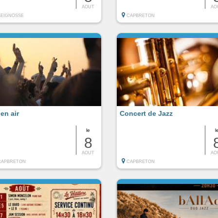
AOUT
AO
SEIGNOSSE
CAPBRETON
en air
Concert de Jazz
le
l
8
AOUT
AO
CAPBRETON
CAPBRETON