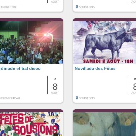
AOUT
AO
CAPBRETON
SOUSTONS
rdinade et bal disco
Novillada des Fêtes
le
l
8
AOUT
AO
VIEUX-BOUCAU
SOUSTONS