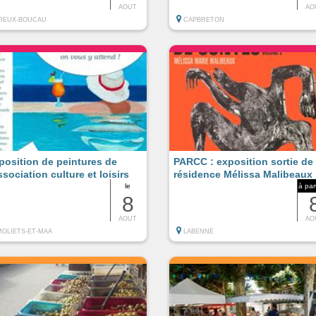
AOUT
AO
VIEUX-BOUCAU
CAPBRETON
position de peintures de
PARCC : exposition sortie de
ssociation culture et loisirs
résidence Mélissa Malibeaux
le
à par
8
AOUT
AO
MOLIETS-ET-MAA
LABENNE