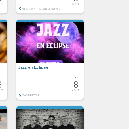
UT
AOUT
SAINT-VINCENT-DE-TYROSSE
Jazz en Éclipse
e
le
8
8
UT
AOUT
CAPBRETON