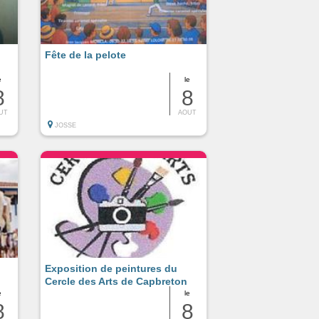
Fête de la pelote
e
le
8
8
UT
AOUT
JOSSE
Exposition de peintures du
Cercle des Arts de Capbreton
e
le
8
8