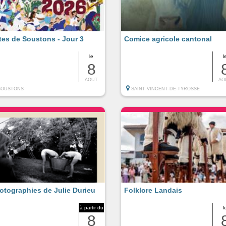
tes de Soustons - Jour 3
Comice agricole cantonal
le
l
8
AOUT
AO
SOUSTONS
SAINT-VINCENT-DE-TYROSSE
otographies de Julie Durieu
Folklore Landais
à partir du
l
8