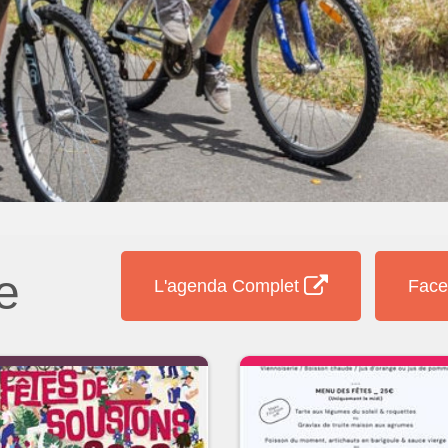
e
L'agenda Complet
Face